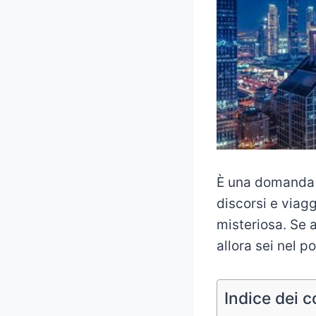
È una domanda 
discorsi e viag
misteriosa. Se a
allora sei nel p
Indice dei c