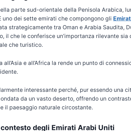
nella parte sud-orientale della Penisola Arabica, lu
 È uno dei sette emirati che compongono gli
Emirat
ata strategicamente tra Oman e Arabia Saudita, Du
o, il che le conferisce un’importanza rilevante sia 
le che turistico.
 all’Asia e all’Africa la rende un punto di connessi
cidente.
larmente interessante perché, pur essendo una ci
condata da un vasto deserto, offrendo un contras
 e il paesaggio naturale circostante.
 contesto degli Emirati Arabi Uniti