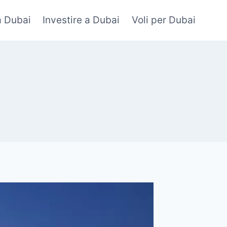
a Dubai
Investire a Dubai
Voli per Dubai