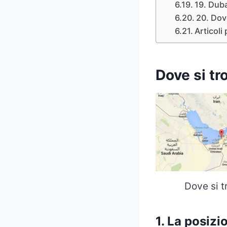
19. Duba
20. Dove
Articoli 
Dove si tr
Dove si t
1. La posizi