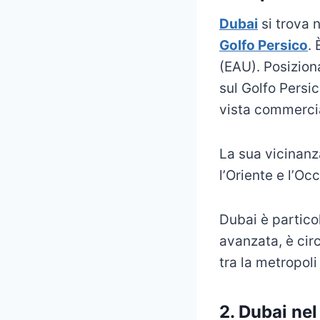
Dubai
si trova 
Golfo Persico
.
(EAU). Posizion
sul Golfo Persic
vista commercia
La sua vicinanza
l’Oriente e l’Oc
Dubai è partico
avanzata, è cir
tra la metropoli
2. Dubai nel