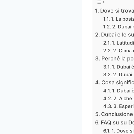
Dove si trov
1. La posi
2. Dubai 
Dubai e le s
1. Latitu
2. Clima 
Perché la po
1. Dubai 
2. Dubai
Cosa signific
1. Dubai è
2. A che 
3. Esper
Conclusione
FAQ su su Do
1. Dove s