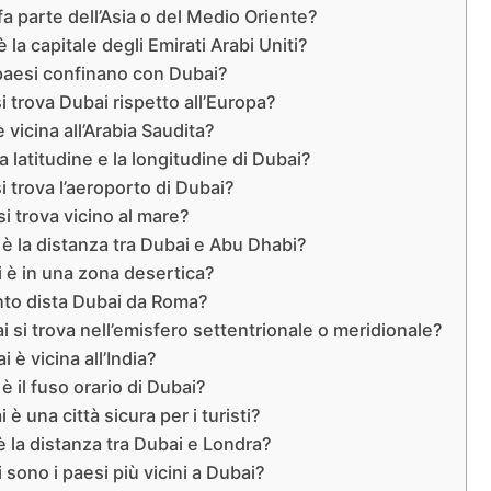
fa parte dell’Asia o del Medio Oriente?
è la capitale degli Emirati Arabi Uniti?
 paesi confinano con Dubai?
i trova Dubai rispetto all’Europa?
è vicina all’Arabia Saudita?
la latitudine e la longitudine di Dubai?
i trova l’aeroporto di Dubai?
si trova vicino al mare?
 è la distanza tra Dubai e Abu Dhabi?
i è in una zona desertica?
nto dista Dubai da Roma?
i si trova nell’emisfero settentrionale o meridionale?
i è vicina all’India?
 è il fuso orario di Dubai?
 è una città sicura per i turisti?
 è la distanza tra Dubai e Londra?
i sono i paesi più vicini a Dubai?