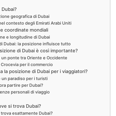
a Dubai?
zione geografica di Dubai
nel contesto degli Emirati Arabi Uniti
ue coordinate mondiali
dine e longitudine di Dubai
di Dubai: la posizione influisce tutto
sizione di Dubai è così importante?
è un ponte tra Oriente e Occidente
: Crocevia per il commercio
a la posizione di Dubai per i viaggiatori?
 un paradiso per i turisti
ora partire per Dubai?
ienze personali di viaggio
ve si trova Dubai?
i trova esattamente Dubai?