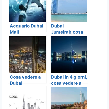
Acquario Dubai
Dubai
Mall
Jumeirah,cosa
vedere , 7
migliori luoghi
da visitare a
Dubai
Cosa vedere a
Dubai in 4 giorni,
Dubai
cosa vedere a
Dubai in 4 giorni