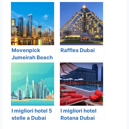
vedere , 7
migliori luoghi
da visitare a
Dubai
Movenpick
Raffles Dubai
Jumeirah Beach
I migliori hotel 5
I migliori hotel
stelle a Dubai
Rotana Dubai