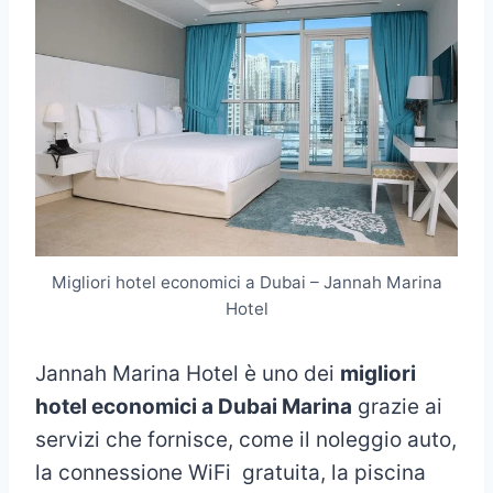
Migliori hotel economici a Dubai – Jannah Marina
Hotel
Jannah Marina Hotel è uno dei
migliori
hotel economici a Dubai Marina
grazie ai
servizi che fornisce, come il noleggio auto,
la connessione WiFi gratuita, la piscina