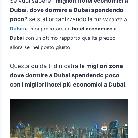
Se vuoi sapere i
migliori hotel economici a
Dubai
,
dove dormire a Dubai spendendo
poco
? se stai organizzando la
tua vacanza a
Dubai
e vuoi prenotare un
hotel economico a
Dubai
con un ottimo rapporto qualità prezzo,
allora sei nel posto giusto.
Questa guida ti dimostra le
migliori zone
dove dormire a Dubai spendendo poco
con i migliori hotel più economici a Dubai
.