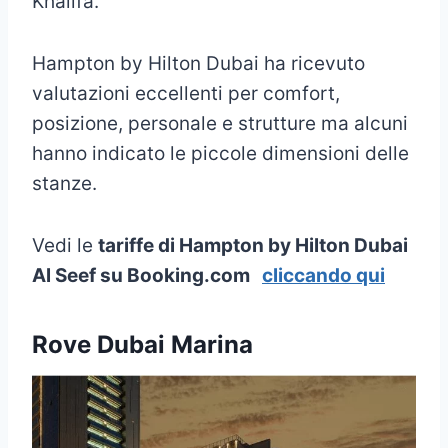
Khalifa.
Hampton by Hilton Dubai ha ricevuto
valutazioni eccellenti per comfort,
posizione, personale e strutture ma alcuni
hanno indicato le piccole dimensioni delle
stanze.
Vedi le
tariffe di Hampton by Hilton Dubai
Al Seef su Booking.com
cliccando qui
Rove Dubai Marina