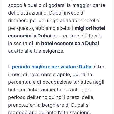
scopo è quello di godersi la maggior parte
delle attrazioni di Dubai invece di
rimanere per un lungo periodo in hotel e
per questo, abbiamo scelto i
migliori hotel
economici a Dubai
per rendere più facile
la scelta di un
hotel economico a Dubai
adatto alle tue esigenze.
Il
periodo migliore per visitare Dubai
è tra
i mesi di novembre e aprile, quindi la
percentuale di occupazione turistica negli
hotel di Dubai aumenta durante quel
periodo dell’anno quindi i prezzi delle
prenotazioni alberghiere di Dubai si
raddoppiano durante l’alta stagione,