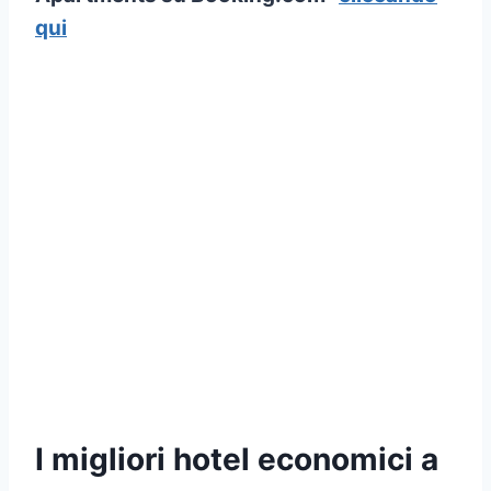
qui
I migliori hotel economici a