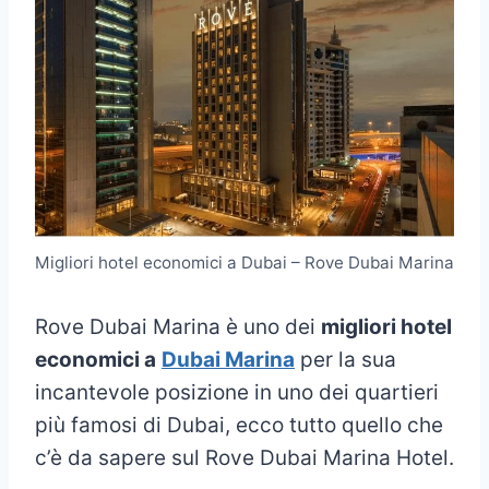
Migliori hotel economici a Dubai – Rove Dubai Marina
Rove Dubai Marina è uno dei
migliori hotel
economici a
Dubai Marina
per la sua
incantevole posizione in uno dei quartieri
più famosi di Dubai, ecco tutto quello che
c’è da sapere sul Rove Dubai Marina Hotel.