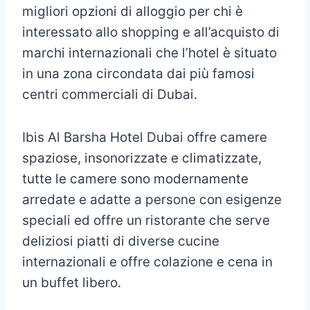
migliori opzioni di alloggio per chi è
interessato allo shopping e all’acquisto di
marchi internazionali che l’hotel è situato
in una zona circondata dai più famosi
centri commerciali di Dubai.
Ibis Al Barsha Hotel Dubai offre camere
spaziose, insonorizzate e climatizzate,
tutte le camere sono modernamente
arredate e adatte a persone con esigenze
speciali ed offre un ristorante che serve
deliziosi piatti di diverse cucine
internazionali e offre colazione e cena in
un buffet libero.