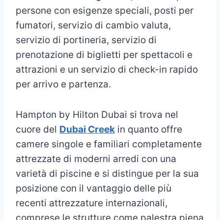
persone con esigenze speciali, posti per
fumatori, servizio di cambio valuta,
servizio di portineria, servizio di
prenotazione di biglietti per spettacoli e
attrazioni e un servizio di check-in rapido
per arrivo e partenza.
Hampton by Hilton Dubai si trova nel
cuore del
Dubai Creek
in quanto offre
camere singole e familiari completamente
attrezzate di moderni arredi con una
varietà di piscine e si distingue per la sua
posizione con il vantaggio delle più
recenti attrezzature internazionali,
comprese le strutture come palestra piena