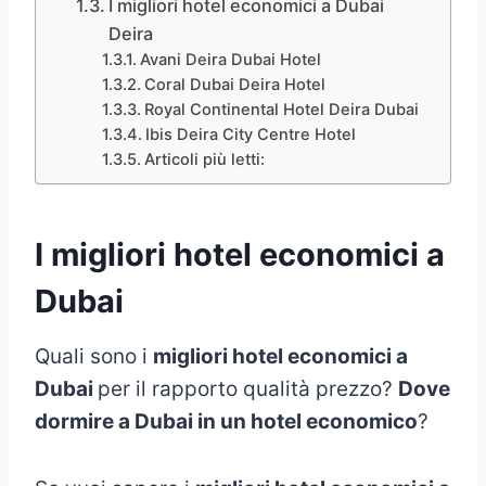
I migliori hotel economici a Dubai
Deira
Avani Deira Dubai Hotel
Coral Dubai Deira Hotel
Royal Continental Hotel Deira Dubai
Ibis Deira City Centre Hotel
Articoli più letti:
I migliori hotel economici a
Dubai
Quali sono i
migliori hotel economici a
Dubai
per il rapporto qualità prezzo?
Dove
dormire a Dubai in un hotel economico
?