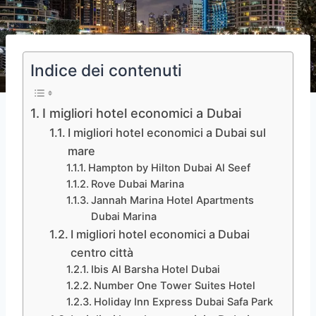
Indice dei contenuti
I migliori hotel economici a Dubai
I migliori hotel economici a Dubai sul
mare
Hampton by Hilton Dubai Al Seef
Rove Dubai Marina
Jannah Marina Hotel Apartments
Dubai Marina
I migliori hotel economici a Dubai
centro città
Ibis Al Barsha Hotel Dubai
Number One Tower Suites Hotel
Holiday Inn Express Dubai Safa Park