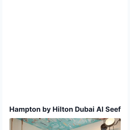
Hampton by Hilton Dubai Al Seef