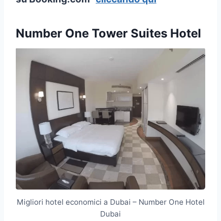
Number One Tower Suites
Hotel
Migliori hotel economici a Dubai – Number One Hotel
Dubai