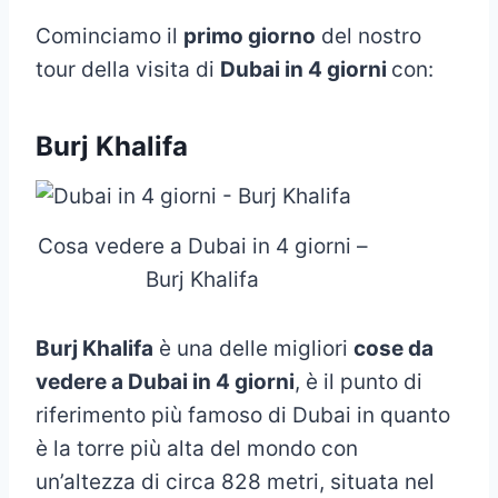
Cominciamo il
primo giorno
del nostro
tour della visita di
Dubai in 4 giorni
con:
Burj Khalifa
Cosa vedere a Dubai in 4 giorni –
Burj Khalifa
Burj Khalifa
è una delle migliori
cose da
vedere a Dubai in 4 giorni
, è il punto di
riferimento più famoso di Dubai in quanto
è la torre più alta del mondo con
un’altezza di circa 828 metri, situata nel