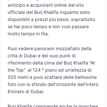
anticipo e acquistarli online dal sito
ufficiale del Burj Khalifa inquanto sono
disponibili a prezzi più bassi, soprattutto
se hai poco tempo e non vuoi passare
molto tempo in fila.
Puoi vedere panorami mozzafiato della
città di Dubai e dei suoi punti di
riferimento dalla cima del Burj Khalifa “At
the Top” al 124 ° piano ad un’altezza di
555 metri e puoi scattare delle bellissime
foto con lo sfondo dell’orizzonte dell’intero
Emirato di Dubai.
Burj Khalifa comprende anche la moschea