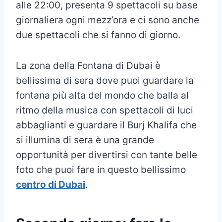
alle 22:00, presenta 9 spettacoli su base
giornaliera ogni mezz’ora e ci sono anche
due spettacoli che si fanno di giorno.
La zona della Fontana di Dubai è
bellissima di sera dove puoi guardare la
fontana più alta del mondo che balla al
ritmo della musica con spettacoli di luci
abbaglianti e guardare il Burj Khalifa che
si illumina di sera è una grande
opportunità per divertirsi con tante belle
foto che puoi fare in questo bellissimo
centro di Dubai
.