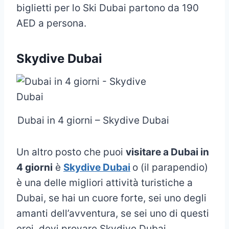
biglietti per lo Ski Dubai partono da 190
AED a persona.
Skydive Dubai
Dubai in 4 giorni – Skydive Dubai
Un altro posto che puoi
visitare a Dubai in
4 giorni
è
Skydive Dubai
o (il parapendio)
è una delle migliori attività turistiche a
Dubai, se hai un cuore forte, sei uno degli
amanti dell’avventura, se sei uno di questi
eroi, devi provare Skydive Dubai.