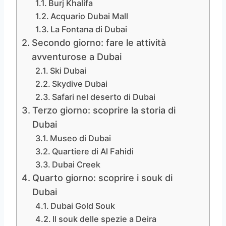
Burj Khalifa
Acquario Dubai Mall
La Fontana di Dubai
Secondo giorno: fare le attività
avventurose a Dubai
Ski Dubai
Skydive Dubai
Safari nel deserto di Dubai
Terzo giorno: scoprire la storia di
Dubai
Museo di Dubai
Quartiere di Al Fahidi
Dubai Creek
Quarto giorno: scoprire i souk di
Dubai
Dubai Gold Souk
Il souk delle spezie a Deira