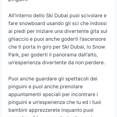
All’interno dello Ski Dubai puoi scivolare e
fare snowboard usando gli sci che indossi
ai piedi per iniziare una divertente gita sul
ghiaccio e puoi anche goderti l’ascensore
che ti porta in giro per Ski Dubai, lo Snow
Park, per goderti il ​​panorama dall’alto,
un’esperienza divertente da non perdere.
Puoi anche guardare gli spettacoli dei
pinguini e puoi anche prenotare
appuntamenti speciali per incontrare i
pinguini e un’esperienza che tu ed i tuoi
bambini apprezzerete inquanto puoi