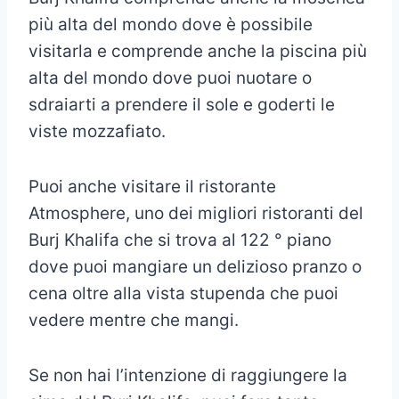
più alta del mondo dove è possibile
visitarla e comprende anche la piscina più
alta del mondo dove puoi nuotare o
sdraiarti a prendere il sole e goderti le
viste mozzafiato.
Puoi anche visitare il ristorante
Atmosphere, uno dei migliori ristoranti del
Burj Khalifa che si trova al 122 ° piano
dove puoi mangiare un delizioso pranzo o
cena oltre alla vista stupenda che puoi
vedere mentre che mangi.
Se non hai l’intenzione di raggiungere la