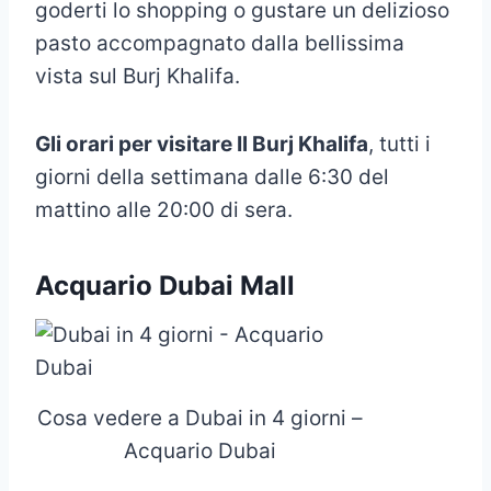
goderti lo shopping o gustare un delizioso
pasto accompagnato dalla bellissima
vista sul Burj Khalifa.
Gli orari per visitare Il Burj Khalifa
, tutti i
giorni della settimana dalle 6:30 del
mattino alle 20:00 di sera.
Acquario Dubai Mall
Cosa vedere a Dubai in 4 giorni –
Acquario Dubai