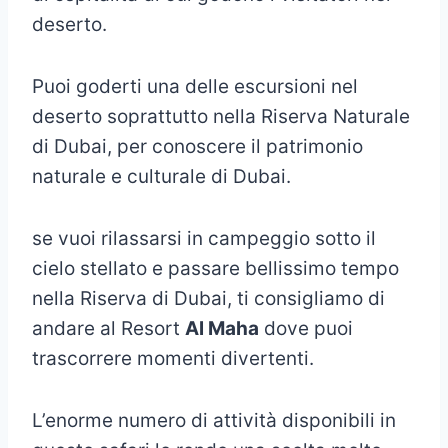
deserto.
Puoi goderti una delle escursioni nel
deserto soprattutto nella Riserva Naturale
di Dubai, per conoscere il patrimonio
naturale e culturale di Dubai.
se vuoi rilassarsi in campeggio sotto il
cielo stellato e passare bellissimo tempo
nella Riserva di Dubai, ti consigliamo di
andare al Resort
Al Maha
dove puoi
trascorrere momenti divertenti.
L’enorme numero di attività disponibili in