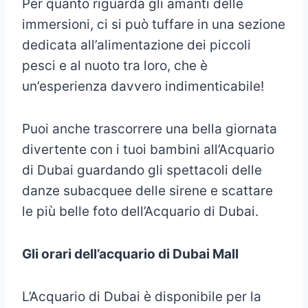
Per quanto riguarda gli amanti delle
immersioni, ci si può tuffare in una sezione
dedicata all’alimentazione dei piccoli
pesci e al nuoto tra loro, che è
un’esperienza davvero indimenticabile!
Puoi anche trascorrere una bella giornata
divertente con i tuoi bambini all’Acquario
di Dubai guardando gli spettacoli delle
danze subacquee delle sirene e scattare
le più belle foto dell’Acquario di Dubai.
Gli orari dell’acquario di Dubai Mall
L’Acquario di Dubai è disponibile per la