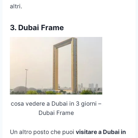
altri.
3. Dubai Frame
cosa vedere a Dubai in 3 giorni –
Dubai Frame
Un altro posto che puoi
visitare a Dubai in