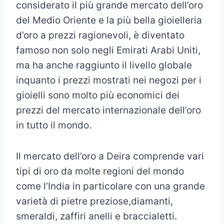
considerato il più grande mercato dell’oro
del Medio Oriente e la più bella gioielleria
d’oro a prezzi ragionevoli, è diventato
famoso non solo negli Emirati Arabi Uniti,
ma ha anche raggiunto il livello globale
inquanto i prezzi mostrati nei negozi per i
gioielli sono molto più economici dei
prezzi del mercato internazionale dell’oro
in tutto il mondo.
Il mercato dell’oro a Deira comprende vari
tipi di oro da molte regioni del mondo
come l’India in particolare con una grande
varietà di pietre preziose,diamanti,
smeraldi, zaffiri anelli e braccialetti.