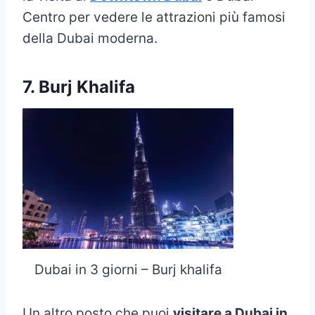
Centro per vedere le attrazioni più famosi
della Dubai moderna.
7. Burj Khalifa
Dubai in 3 giorni – Burj khalifa
Un altro posto che puoi
visitare a Dubai in