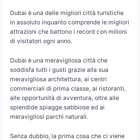
Dubai è una delle migliori città turistiche
in assoluto inquanto comprende le migliori
attrazioni che battono i record con milioni
di visitatori ogni anno.
Dubai è una meravigliosa città che
soddisfa tutti i gusti grazie alla sua
meravigliosa architettura, ai centri
commerciali di prima classe, ai ristoranti,
alle opportunità di avventura, oltre alle
splendide spiagge sabbiose ed ai
meravigliosi parchi naturali.
Senza dubbio, la prima cosa che ci viene