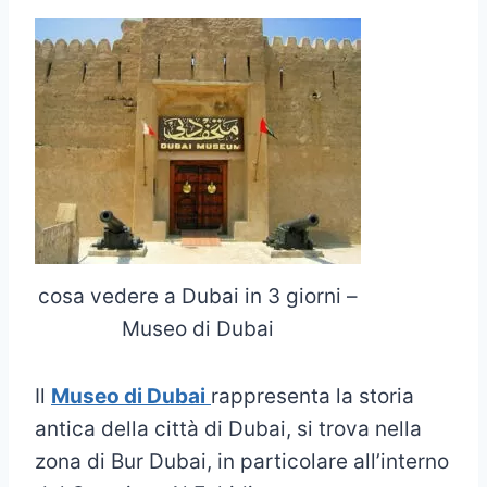
cosa vedere a Dubai in 3 giorni –
Museo di Dubai
Il
Museo di Dubai
rappresenta la storia
antica della città di Dubai, si trova nella
zona di Bur Dubai, in particolare all’interno