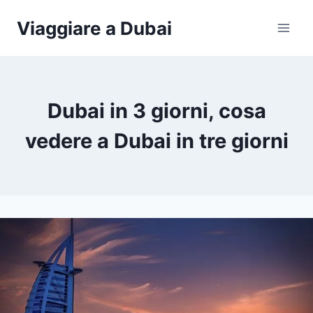
Salta
Viaggiare a Dubai
al
contenuto
Dubai in 3 giorni, cosa
vedere a Dubai in tre giorni