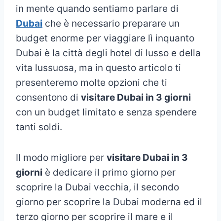
in mente quando sentiamo parlare di
Dubai
che è necessario preparare un
budget enorme per viaggiare lì inquanto
Dubai è la città degli hotel di lusso e della
vita lussuosa, ma in questo articolo ti
presenteremo molte opzioni che ti
consentono di
visitare Dubai in 3 giorni
con un budget limitato e senza spendere
tanti soldi.
Il modo migliore per
visitare Dubai in 3
giorni
è dedicare il primo giorno per
scoprire la Dubai vecchia, il secondo
giorno per scoprire la Dubai moderna ed il
terzo giorno per scoprire il mare e il