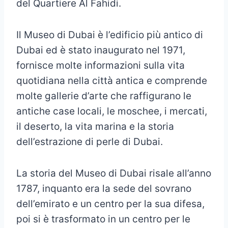
del Quartiere Al Fahidi.
Il Museo di Dubai è l’edificio più antico di
Dubai ed è stato inaugurato nel 1971,
fornisce molte informazioni sulla vita
quotidiana nella città antica e comprende
molte gallerie d’arte che raffigurano le
antiche case locali, le moschee, i mercati,
il deserto, la vita marina e la storia
dell’estrazione di perle di Dubai.
La storia del Museo di Dubai risale all’anno
1787, inquanto era la sede del sovrano
dell’emirato e un centro per la sua difesa,
poi si è trasformato in un centro per le