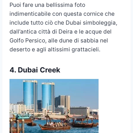
Puoi fare una bellissima foto
indimenticabile con questa cornice che
include tutto ciò che Dubai simboleggia,
dall’antica città di Deira e le acque del
Golfo Persico, alle dune di sabbia nel
deserto e agli altissimi grattacieli.
4. Dubai Creek