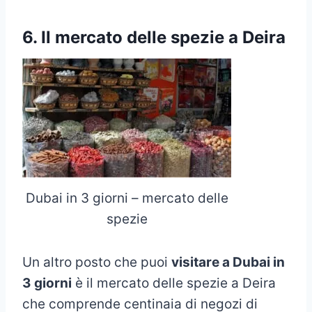
6. Il mercato delle spezie a Deira
Dubai in 3 giorni – mercato delle
spezie
Un altro posto che puoi
visitare a Dubai in
3 giorni
è il mercato delle spezie a Deira
che comprende centinaia di negozi di