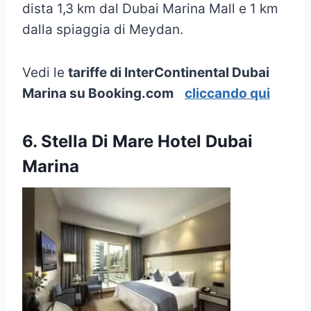
dista 1,3 km dal Dubai Marina Mall e 1 km
dalla spiaggia di Meydan.
Vedi le
tariffe di InterContinental Dubai
Marina su Booking.com
cliccando qui
6. Stella Di Mare Hotel Dubai
Marina