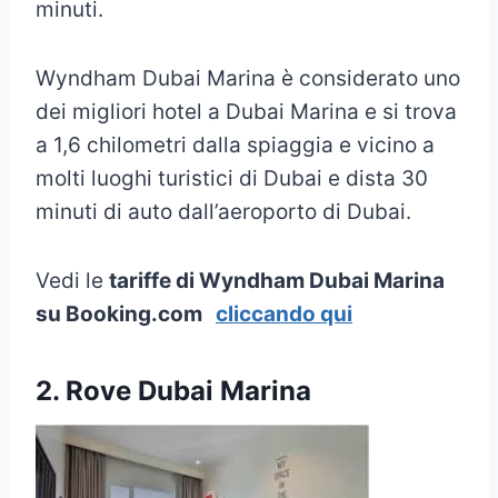
minuti.
Wyndham Dubai Marina è considerato uno
dei migliori hotel a Dubai Marina e si trova
a 1,6 chilometri dalla spiaggia e vicino a
molti luoghi turistici di Dubai e dista 30
minuti di auto dall’aeroporto di Dubai.
Vedi le
tariffe di Wyndham Dubai Marina
su Booking.com
cliccando qui
2. Rove Dubai Marina