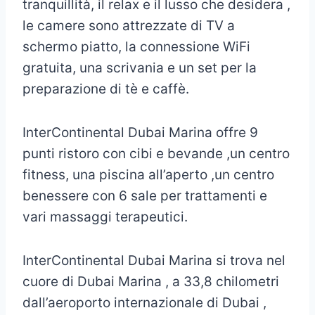
tranquillità, il relax e il lusso che desidera ,
le camere sono attrezzate di TV a
schermo piatto, la connessione WiFi
gratuita, una scrivania e un set per la
preparazione di tè e caffè.
InterContinental Dubai Marina offre 9
punti ristoro con cibi e bevande ,un centro
fitness, una piscina all’aperto ,un centro
benessere con 6 sale per trattamenti e
vari massaggi terapeutici.
InterContinental Dubai Marina si trova nel
cuore di Dubai Marina , a 33,8 chilometri
dall’aeroporto internazionale di Dubai ,