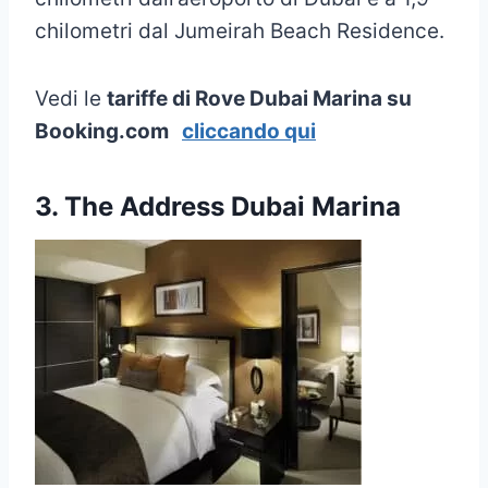
chilometri dal Jumeirah Beach Residence.
Vedi le
tariffe di Rove Dubai Marina su
Booking.com
cliccando qui
3. The Address Dubai Marina