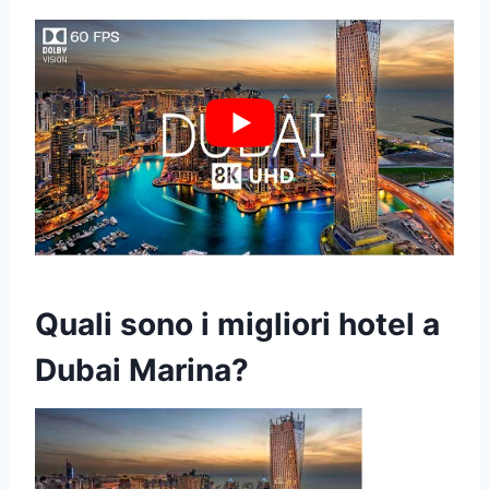
Quali sono i migliori hotel a
Dubai Marina?