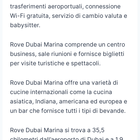
trasferimenti aeroportuali, connessione
Wi-Fi gratuita, servizio di cambio valuta e
babysitter.
Rove Dubai Marina comprende un centro
business, sale riunioni e fornisce biglietti
per visite turistiche e spettacoli.
Rove Dubai Marina offre una varietà di
cucine internazionali come la cucina
asiatica, Indiana, americana ed europea e
un bar che fornisce tutti i tipi di bevande.
Rove Dubai Marina si trova a 35,5
chilometri dall’aeroporto di Dubai e a 1,9