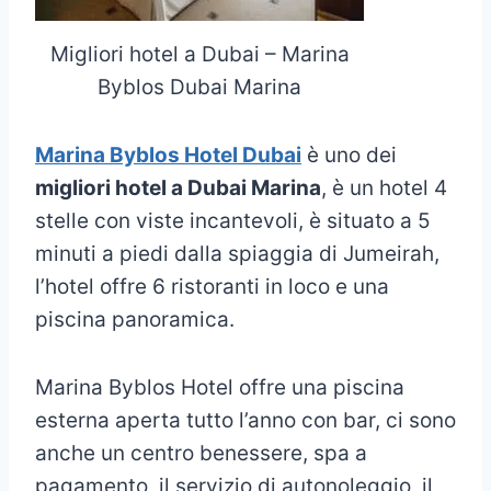
Migliori hotel a Dubai – Marina
Byblos Dubai Marina
Marina Byblos Hotel Dubai
è uno dei
migliori hotel a Dubai Marina
, è un hotel 4
stelle con viste incantevoli, è situato a 5
minuti a piedi dalla spiaggia di Jumeirah,
l’hotel offre 6 ristoranti in loco e una
piscina panoramica.
Marina Byblos Hotel offre una piscina
esterna aperta tutto l’anno con bar, ci sono
anche un centro benessere, spa a
pagamento, il servizio di autonoleggio, il