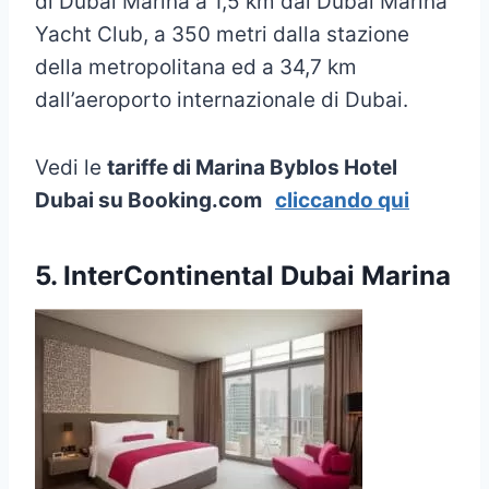
di Dubai Marina a 1,5 km dal Dubai Marina
Yacht Club, a 350 metri dalla stazione
della metropolitana ed a 34,7 km
dall’aeroporto internazionale di Dubai.
Vedi le
tariffe di Marina Byblos Hotel
Dubai su Booking.com
cliccando qui
5. InterContinental Dubai Marina