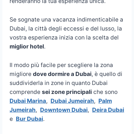
renderanno la tua esperienza unica.
Se sognate una vacanza indimenticabile a
Dubai, la città degli eccessi e del lusso, la
vostra esperienza inizia con la scelta del
miglior hotel
.
Il modo più facile per scegliere la zona
migliore
dove dormire a Dubai
, è quello di
suddividerla in zone in quanto Dubai
comprende
sei zone principali
che sono
Dubai Marina
,
Dubai Jumeirah
,
Palm
Jumeirah
,
Downtown Dubai
,
Deira Dubai
e
Bur Dubai
.