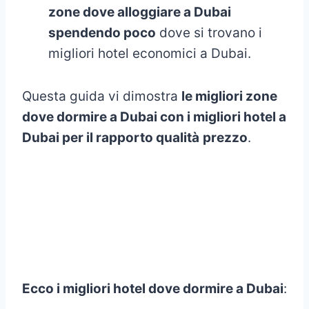
zone dove alloggiare a Dubai
spendendo poco
dove si trovano i
migliori hotel economici a Dubai.
Questa guida vi dimostra
le migliori zone
dove dormire a Dubai con i migliori hotel a
Dubai per il rapporto qualità
prezzo
.
Ecco i migliori hotel dove dormire a Dubai
: