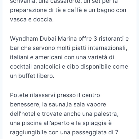
scrivania, una cassaforte, un set per la
preparazione di tè e caffè e un bagno con
vasca e doccia.
Wyndham Dubai Marina offre 3 ristoranti e
bar che servono molti piatti internazionali,
italiani e americani con una varietà di
cocktail analcolici e cibo disponibile come
un buffet libero.
Potete rilassarvi presso il centro
benessere, la sauna,la sala vapore
dell’hotel e trovate anche una palestra,
una piscina all’aperto e la spiaggia è
raggiungibile con una passeggiata di 7