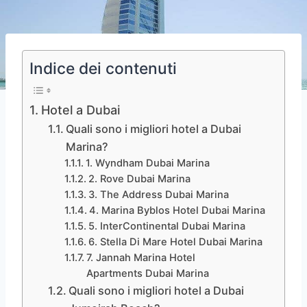
Indice dei contenuti
Hotel a Dubai
Quali sono i migliori hotel a Dubai
Marina?
1. Wyndham Dubai Marina
2. Rove Dubai Marina
3. The Address Dubai Marina
4. Marina Byblos Hotel Dubai Marina
5. InterContinental Dubai Marina
6. Stella Di Mare Hotel Dubai Marina
7. Jannah Marina Hotel
Apartments Dubai Marina
Quali sono i migliori hotel a Dubai