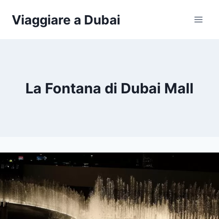
Salta
Viaggiare a Dubai
al
contenuto
La Fontana di Dubai Mall