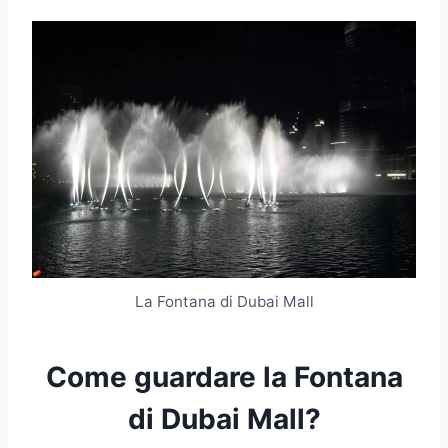
La Fontana di Dubai Mall
Come guardare la Fontana
di Dubai Mall?