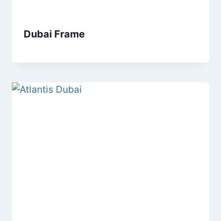
Dubai Frame