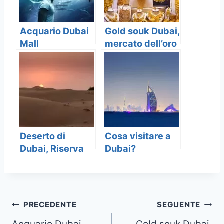
Acquario Dubai
Gold souk Dubai,
Mall
mercato dell’oro
a Dubai
Deserto di
Cosa visitare a
Dubai, Riserva
Dubai?
Naturale del
deserto di
Dubai?
Navigazione
PRECEDENTE
SEGUENTE