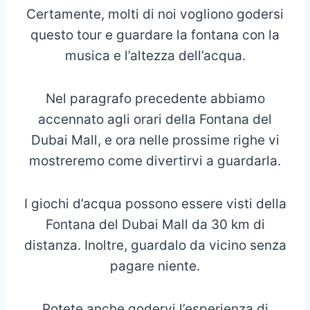
Certamente, molti di noi vogliono godersi
questo tour e guardare la fontana con la
musica e l’altezza dell’acqua.
Nel paragrafo precedente abbiamo
accennato agli orari della Fontana del
Dubai Mall, e ora nelle prossime righe vi
mostreremo come divertirvi a guardarla.
I giochi d’acqua possono essere visti della
Fontana del Dubai Mall da 30 km di
distanza. Inoltre, guardalo da vicino senza
pagare niente.
Potete anche godervi l’esperienza di