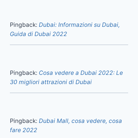
Pingback:
Dubai: Informazioni su Dubai,
Guida di Dubai 2022
Pingback:
Cosa vedere a Dubai 2022: Le
30 migliori attrazioni di Dubai
Pingback:
Dubai Mall, cosa vedere, cosa
fare 2022