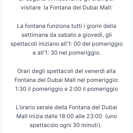
visitare la Fontana del Dubai Mall:
La fontana funziona tutti i giorni della
settimana da sabato a giovedì, gli
spettacoli iniziano all’1: 00 del pomeriggio
e all’1: 30 nel pomeriggio.
Orari degli spettacoli del venerdì alla
Fontana del Dubai Mall nel pomeriggio:
1:30 il pomeriggio e 2:00 il pomeriggio
L’orario serale della Fontana del Dubai
Mall inizia dalle 18:00 alle 23:00 (uno
spettacolo ogni 30 minuti).