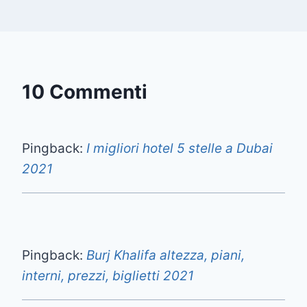
10 Commenti
Pingback:
I migliori hotel 5 stelle a Dubai
2021
Pingback:
Burj Khalifa altezza, piani,
interni, prezzi, biglietti 2021