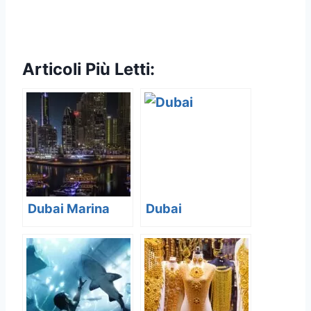
Articoli Più Letti:
Dubai Marina
Dubai