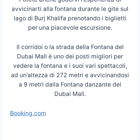
avvicinarti alla fontana durante le gite sul
lago di Burj Khalifa prenotando i biglietti
per una piacevole escursione.
Il corridoi o la strada della Fontana del
Dubai Mall è uno dei posti migliori per
vedere la fontana e i suoi vari spettacoli,
ad un’altezza di 272 metri e avvicinandosi
a 9 metri dalla Fontana danzante del
Dubai Mall.
Booking.com