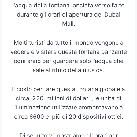
l’acqua della fontana lanciata verso l’alto
durante gli orari di apertura del Dubai
Mall.
Molti turisti da tutto il mondo vengono a
vedere e visitare questa fontana danzante
ogni anno per guardare solo l’acqua che
sale al ritmo della musica.
Il costo per fare questa fontana globale a
circa 220 milioni di dollari , le unità di
illuminazione utilizzate ammontavano a
circa 6600 e più di 20 dispositivi ottici.
Di seguito vi mostriamo gli orari per