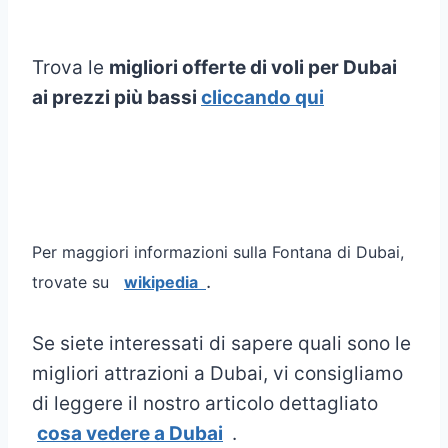
Trova le
migliori offerte di voli per Dubai
ai prezzi più bassi
cliccando qui
Per maggiori informazioni sulla Fontana di Dubai,
.
trovate su
wikipedia
Se siete interessati di sapere quali sono le
migliori attrazioni a Dubai, vi consigliamo
di leggere il nostro articolo dettagliato
cosa vedere a Dubai
.