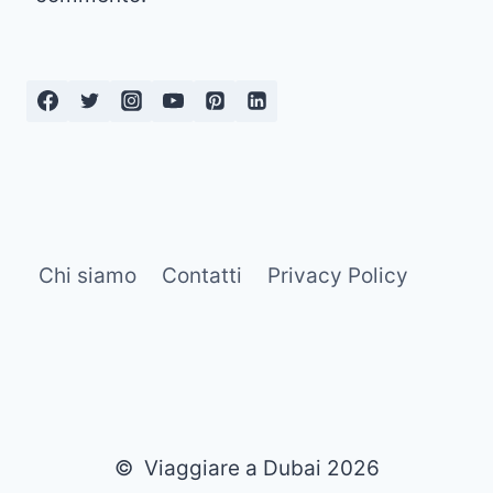
Chi siamo
Contatti
Privacy Policy
© Viaggiare a Dubai 2026