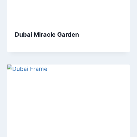
Dubai Miracle Garden