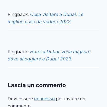
Pingback:
Cosa visitare a Dubai: Le
migliori cose da vedere 2022
Pingback:
Hotel a Dubai: zona migliore
dove alloggiare a Dubai 2023
Lascia un commento
Devi essere
connesso
per inviare un
commento.