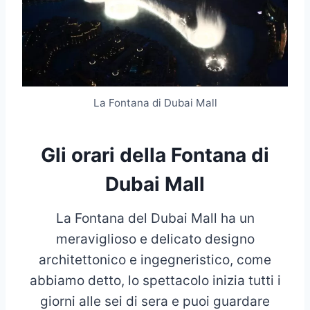
La Fontana di Dubai Mall
Gli orari della Fontana di
Dubai Mall
La Fontana del Dubai Mall ha un
meraviglioso e delicato designo
architettonico e ingegneristico, come
abbiamo detto, lo spettacolo inizia tutti i
giorni alle sei di sera e puoi guardare