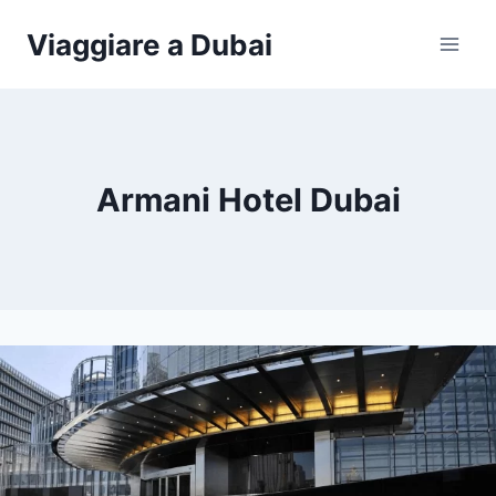
Salta
Viaggiare a Dubai
al
contenuto
Armani Hotel Dubai