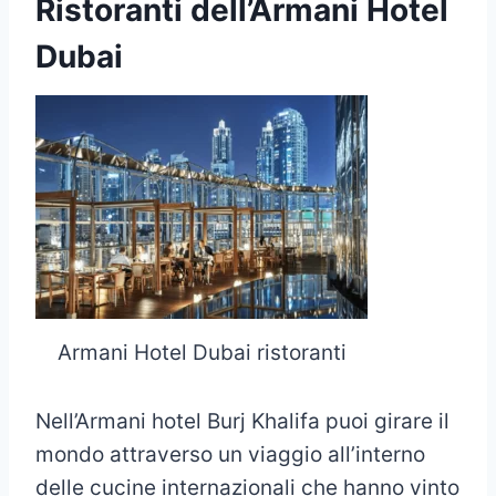
Ristoranti
dell’Armani Hotel
Dubai
Armani Hotel Dubai ristoranti
Nell’Armani hotel Burj Khalifa puoi girare il
mondo attraverso un viaggio all’interno
delle cucine internazionali che hanno vinto