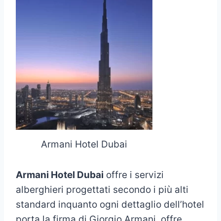
Armani Hotel Dubai
Armani Hotel Dubai
offre i servizi
alberghieri progettati secondo i più alti
standard inquanto ogni dettaglio dell’hotel
porta la firma di Giorgio Armani, offre