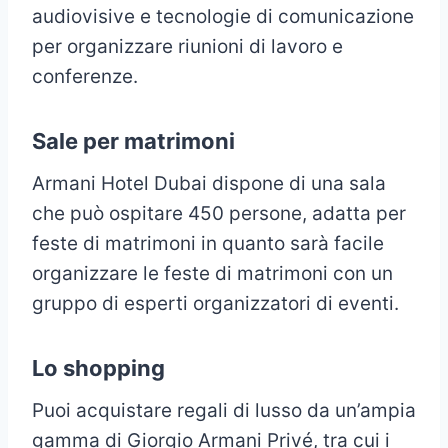
audiovisive e tecnologie di comunicazione
per organizzare riunioni di lavoro e
conferenze.
Sale per matrimoni
Armani Hotel Dubai dispone di una sala
che può ospitare 450 persone, adatta per
feste di matrimoni in quanto sarà facile
organizzare le feste di matrimoni con un
gruppo di esperti organizzatori di eventi.
Lo shopping
Puoi acquistare regali di lusso da un’ampia
gamma di Giorgio Armani Privé, tra cui i