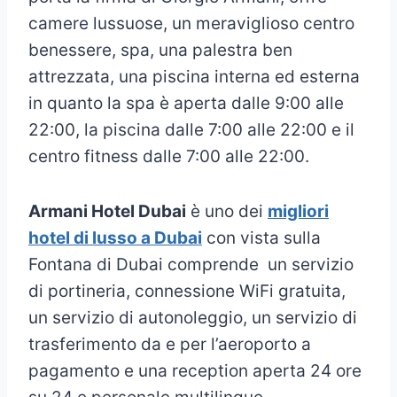
camere lussuose, un meraviglioso centro
benessere, spa, una palestra ben
attrezzata, una piscina interna ed esterna
in quanto la spa è aperta dalle 9:00 alle
22:00, la piscina dalle 7:00 alle 22:00 e il
centro fitness dalle 7:00 alle 22:00.
Armani Hotel Dubai
è uno dei
migliori
hotel di lusso a Dubai
con vista sulla
Fontana di Dubai comprende un servizio
di portineria, connessione WiFi gratuita,
un servizio di autonoleggio, un servizio di
trasferimento da e per l’aeroporto a
pagamento e una reception aperta 24 ore