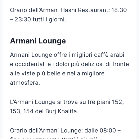
Orario dell’Armani Hashi Restaurant: 18:30
– 23:30 tutti i giorni.
Armani Lounge
Armani Lounge offre i migliori caffè arabi
e occidentali e i dolci più deliziosi di fronte
alle viste più belle e nella migliore
atmosfera.
L’Armani Lounge si trova su tre piani 152,
153, 154 del Burj Khalifa.
Orario dell’Armani Lounge: dalle 08:00 –