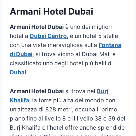
Armani Hotel Dubai
Armani Hotel Dubai
è uno dei migliori
hotel a
Dubai Centro
, è un hotel 5 stelle
con una vista meravigliosa sulla
Fontana
di Dubai
, si trova vicino al Dubai Mall e
classificato uno degli hotel più belli di
Dubai
.
Armani Hotel Dubai
si trova nel
Burj
Khalifa
, la torre più alta del mondo con
un’altezza di 828 metri, occupa il primo
piano fino al livello 8 e il livello 38 e 39 del
Burj Khalifa e l’hotel offre anche splendide