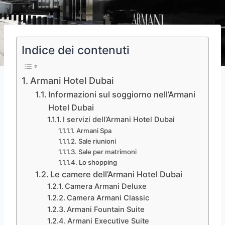
Indice dei contenuti
Armani Hotel Dubai
Informazioni sul soggiorno nell’Armani
Hotel Dubai
I servizi dell’Armani Hotel Dubai
Armani Spa
Sale riunioni
Sale per matrimoni
Lo shopping
Le camere dell’Armani Hotel Dubai
Camera Armani Deluxe
Camera Armani Classic
Armani Fountain Suite
Armani Executive Suite