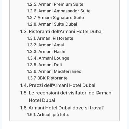
Armani Premium Suite
Armani Ambassador Suite
Armani Signature Suite
Armani Suite Dubai
Ristoranti dell’Armani Hotel Dubai
Armani Ristorante
Armani Amal
Armani Hashi
Armani Lounge
Armani Deli
Armani Mediterraneo
3BK Ristorante
Prezzi dell’Armani Hotel Dubai
Le recensioni dei visitatori dell’Armani
Hotel Dubai
Armani Hotel Dubai dove si trova?
Articoli più letti: