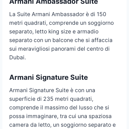
Armani Ambassador Suite
La Suite Armani Ambassador è di 150
metri quadrati, comprende un soggiorno
separato, letto king size e armadio
separato con un balcone che si affaccia
sui meravigliosi panorami del centro di
Dubai.
Armani
Signature
Suite
Armani Signature Suite è con una
superficie di 235 metri quadrati,
comprende il massimo del lusso che si
possa immaginare, tra cui una spaziosa
camera da letto, un soggiorno separato e