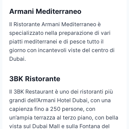
Armani Mediterraneo
Il Ristorante Armani Mediterraneo è
specializzato nella preparazione di vari
piatti mediterranei e di pesce tutto il
giorno con incantevoli viste del centro di
Dubai.
3
BK Ristorante
Il 3BK Restaurant è uno dei ristoranti più
grandi dell’Armani Hotel Dubai, con una
capienza fino a 250 persone, con
un’ampia terrazza al terzo piano, con bella
vista sul Dubai Mall e sulla Fontana del