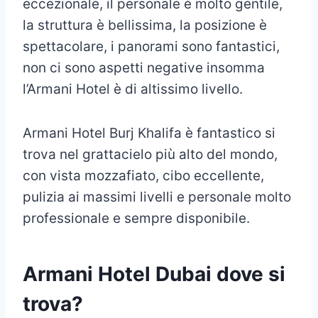
eccezionale, il personale è molto gentile,
la struttura è bellissima, la posizione è
spettacolare, i panorami sono fantastici,
non ci sono aspetti negative insomma
l’Armani Hotel è di altissimo livello.
Armani Hotel Burj Khalifa è fantastico si
trova nel grattacielo più alto del mondo,
con vista mozzafiato, cibo eccellente,
pulizia ai massimi livelli e personale molto
professionale e sempre disponibile.
Armani Hotel Dubai dove si
trova?