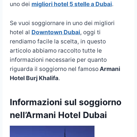
uno dei
migliori hotel 5 stelle a Dubai
.
Se vuoi soggiornare in uno dei migliori
hotel al
Downtown Dubai
, oggi ti
rendiamo facile la scelta, in questo
articolo abbiamo raccolto tutte le
informazioni necessarie per quanto
riguarda il soggiorno nel famoso
Armani
Hotel Burj Khalifa
.
Informazioni sul soggiorno
nell’Armani Hotel Dubai