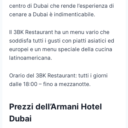
centro di Dubai che rende l’esperienza di
cenare a Dubai è indimenticabile.
Il 3BK Restaurant ha un menu vario che
soddisfa tutti i gusti con piatti asiatici ed
europei e un menu speciale della cucina
latinoamericana.
Orario del 3BK Restaurant: tutti i giorni
dalle 18:00 – fino a mezzanotte.
Prezzi
dell’Armani Hotel
Dubai