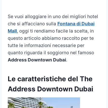
Se vuoi alloggiare in uno dei migliori hotel
che si affacciano sulla
Fontana di Dubai
Mall
, oggi ti rendiamo facile la scelta, in
questo articolo abbiamo raccolto per te
tutte le informazioni necessarie per
quanto riguarda il soggiorno nel famoso
Address Downtown Dubai
.
Le caratteristiche del The
Address Downtown Dubai