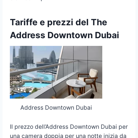
Tariffe e prezzi
del The
Address Downtown Dubai
Address Downtown Dubai
Il prezzo dell’Address Downtown Dubai per
una camera doppia per una notte inizia da