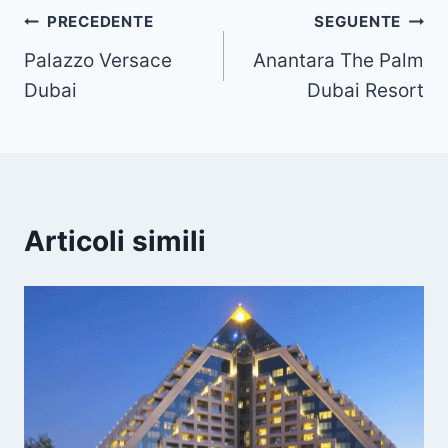
Navigazione
PRECEDENTE
SEGUENTE
Palazzo Versace
Anantara The Palm
articoli
Dubai
Dubai Resort
Articoli simili