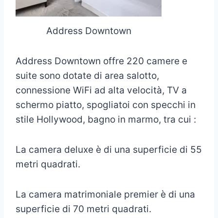
Address Downtown
Address Downtown offre 220 camere e
suite sono dotate di area salotto,
connessione WiFi ad alta velocità, TV a
schermo piatto, spogliatoi con specchi in
stile Hollywood, bagno in marmo, tra cui :
La camera deluxe è di una superficie di 55
metri quadrati.
La camera matrimoniale premier è di una
superficie di 70 metri quadrati.