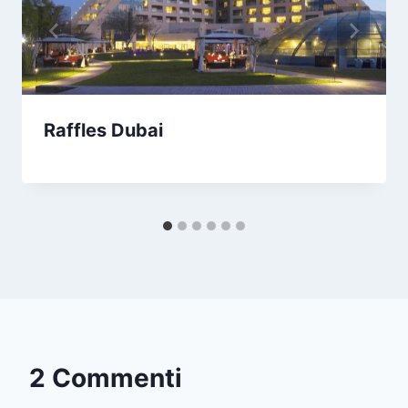
Raffles Dubai
2 Commenti