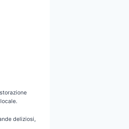
istorazione
 locale.
nde deliziosi,