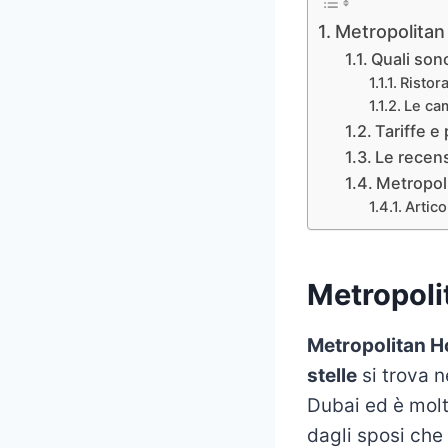
Metropolitan
Quali sono
Ristor
Le ca
Tariffe e
Le recens
Metropoli
Articol
Metropoli
Metropolitan H
stelle
si trova n
Dubai ed è molt
dagli sposi che 