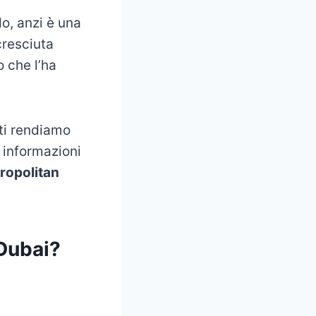
do, anzi è una
cresciuta
 che l’ha
 ti rendiamo
e informazioni
ropolitan
 Dubai?