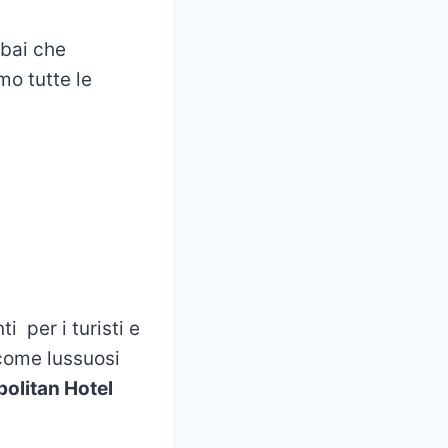
ubai che
emo tutte le
 per i turisti e
o come lussuosi
olitan Hotel