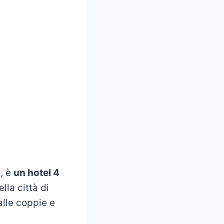
i, è
un hotel 4
lla città di
alle coppie e