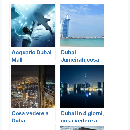
Acquario Dubai
Dubai
Mall
Jumeirah,cosa
vedere , 7
migliori luoghi
da visitare a
Dubai
Cosa vedere a
Dubai in 4 giorni,
Dubai
cosa vedere a
Dubai in 4 giorni