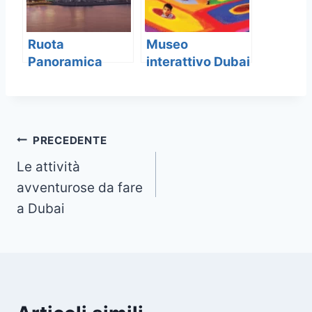
Ruota
Museo
Panoramica
interattivo Dubai
Dubai
Navigazione
PRECEDENTE
Le attività
articoli
avventurose da fare
a Dubai