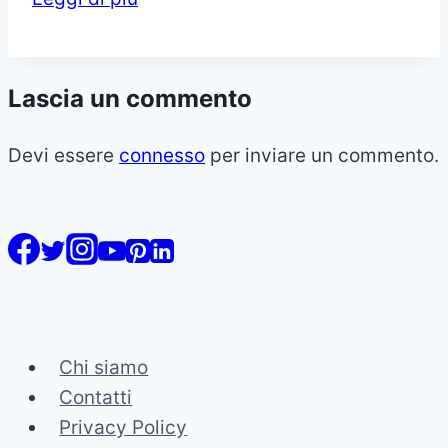
una
casa
a
Lascia un commento
Dubai
Devi essere
connesso
per inviare un commento.
Chi siamo
Contatti
Privacy Policy