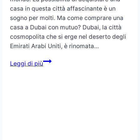
casa in questa città affascinante è un
sogno per molti. Ma come comprare una
casa a Dubai con mutuo? Dubai, la città
cosmopolita che si erge nel deserto degli
Emirati Arabi Uniti, è rinomata…
Comprare
Leggi di più
una
casa
a
Dubai
con
mutuo