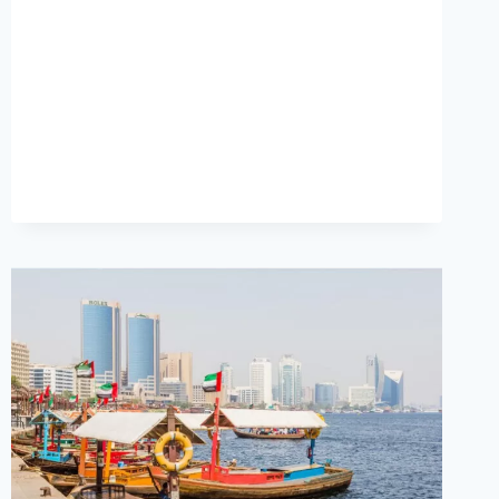
CENTRO,
7
MIGLIORI
HOTEL
AL
CENTRO
DI
DUBAI