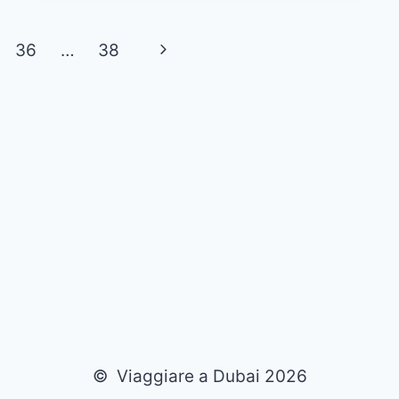
Pagina
36
…
38
successiva
© Viaggiare a Dubai 2026