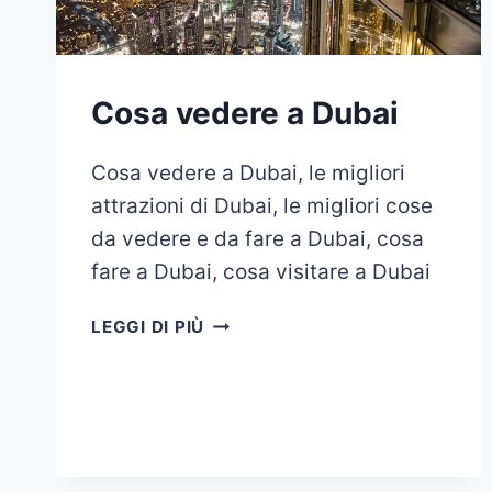
Cosa vedere a Dubai
Cosa vedere a Dubai, le migliori
attrazioni di Dubai, le migliori cose
da vedere e da fare a Dubai, cosa
fare a Dubai, cosa visitare a Dubai
COSA
LEGGI DI PIÙ
VEDERE
A
DUBAI