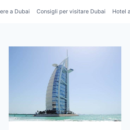
ere a Dubai
Consigli per visitare Dubai
Hotel 