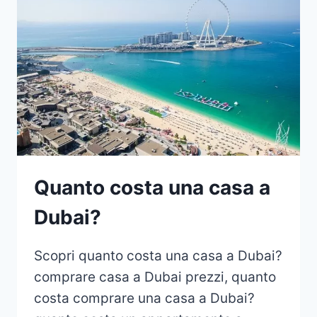
Quanto costa una casa a
Dubai?
Scopri quanto costa una casa a Dubai?
comprare casa a Dubai prezzi, quanto
costa comprare una casa a Dubai?