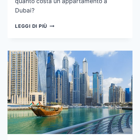
quanto costa un appartamento a
Dubai?
QUANTO
LEGGI DI PIÙ
COSTA
UNA
CASA
A
DUBAI?