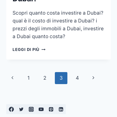
Scopri quanto costa investire a Dubai?
qual è il costo di investire a Dubai? i
prezzi degli immobili a Dubai, investire
a Dubai quanto costa?
QUANTO
LEGGI DI PIÙ
COSTA
INVESTIRE
A
DUBAI?
Navigazione
Pagina
Pagina
1
2
3
4
pagina
Precedente
successiv