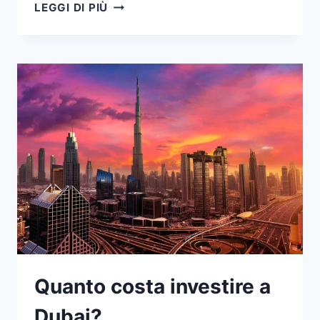
INVESTIRE
LEGGI DI PIÙ
NELL’IMMOBILIARE
A
DUBAI
Quanto costa investire a
Dubai?