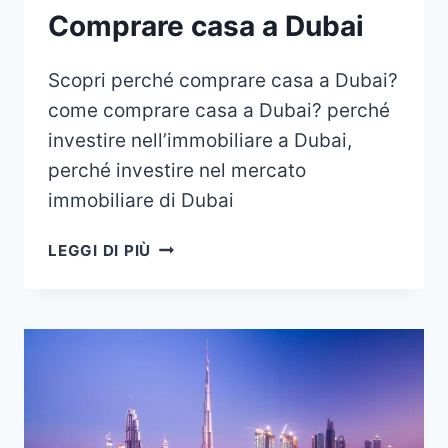
Comprare casa a Dubai
Scopri perché comprare casa a Dubai?
come comprare casa a Dubai? perché
investire nell’immobiliare a Dubai,
perché investire nel mercato
immobiliare di Dubai
COMPRARE
LEGGI DI PIÙ
CASA
A
DUBAI