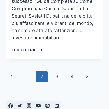
successo. “Guida Completa su Come
Comprare una Casa a Dubai: Tutti i
Segreti Svelati! Dubai, una delle città
più affascinanti e vibranti del mondo,
ha sempre attirato l’attenzione di
investitori immobiliari…
COMPRARE
LEGGI DI PIÙ
UNA
CASA
A
DUBAI
Navigazione
Pagina
Pagina
1
2
3
4
pagina
Precedente
successiv