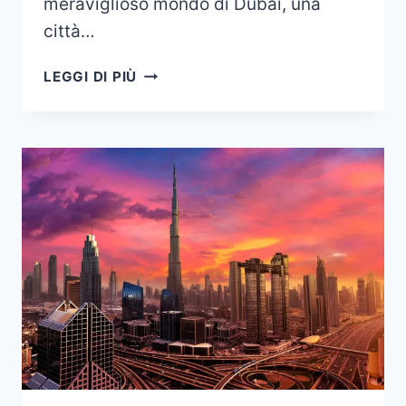
meraviglioso mondo di Dubai, una
città…
COME
LEGGI DI PIÙ
TROVARE
CASA
A
DUBAI?